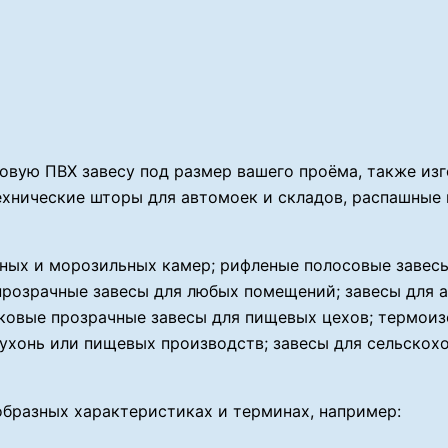
совую ПВХ завесу под размер вашего проёма, также и
технические шторы для автомоек и складов, распашные
ных и морозильных камер; рифленые полосовые завесы
прозрачные завесы для любых помещений; завесы для
иковые прозрачные завесы для пищевых цехов; термои
ухонь или пищевых производств; завесы для сельскох
образных характеристиках и терминах, например: